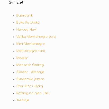
Svi izleti
U slučaju nedovoljnog broja prijavljenih
putnika, kao i u slučaju vandrednih
Dubrovnik
situacija, agencija zadržava pravo
otkazivanja izleta uz obavezu da
Boka Kotorska
putniku izvrši povrat cjelokupnog
Herceg Novi
iznosa uplaćene izletničke karte.
Velika Montenegro tura
U slučaju nepredviđenih objektivnih
Mini Montenegro
okolnosti (npr. gužva na granicama,
Montenegro tura
gužva u saobraćaju, zatvaranje nekog
Mostar
od lokaliteta predviđenog za
Manastir Ostrog
obilazak…), agencija zadržava pravo
promjene programa izleta.
Skadar – Albanija
Skadarsko jezero
U slučaju djelimične realizacije izleta ili
otkazivanja istog prouzrokovano
Stari Bar i Ulcinj
elementarnim nepogodama (poplava,
Rafting na rijeci Tari
požar, zemljotres…), agencija ne snosi
Trebinje
odgovornost.