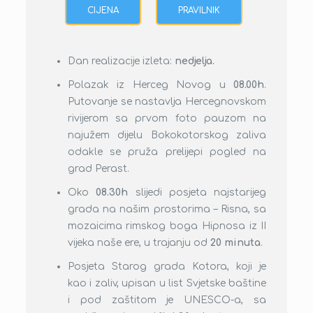
CIJENA
PRAVILNIK
Popust za djecu
Dan realizacije izleta:
nedjelja.
cijena na upit
Na svim izletima u organizaciji turističke
Polazak iz Herceg Novog u
08.00h
.
U cijenu je uračunato:
agencije “Trend Travel” djeca do 2
Putovanje se nastavlja Hercegnovskom
godine starosti (ako ne koriste
rivijerom sa prvom foto pauzom na
Prevoz klimatizovanim vozilima visoke
sopstveno sjedište kao ni konzumaciju
najužem dijelu Bokokotorskog zaliva
turističke klase
jela i pića) ostvaruju popust na
odakle se pruža prelijepi pogled na
izletničku kartu u iznosu od 100%.
grad Perast.
Usluga turističkog vodiča
Na svim izletima u organizaciji turističke
Oko
08.30h
slijedi posjeta najstarijeg
Ulaznica za Rimske mozaike
agencije “ Trend Travel”djeca do 12
grada na našim prostorima – Risna, sa
Turistička taksa grada Kotora
godina starosti (uz korišćenje
mozaicima rimskog boga Hipnosa iz II
sopstvenog sjedišta kao i konzumacije
vijeka naše ere, u trajanju od
Osiguranje
20 minuta
.
jela i pića) ostvaruju popust na
Posjeta Starog grada Kotora, koji je
izletničku kartu u iznosu od 20%.
kao i zaliv, upisan u list Svjetske baštine
i pod zaštitom je UNESCO-a, sa
Pravilnik o otkazivanju izleta od