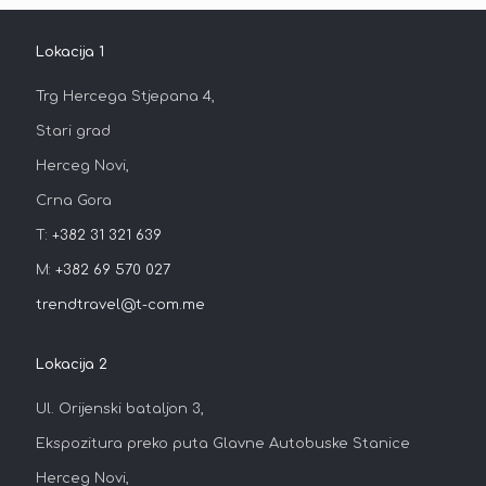
Lokacija 1
Učitaj više
Trg Hercega Stjepana 4,
Stari grad
Herceg Novi,
Crna Gora
T:
+382 31 321 639
M:
+382 69 570 027
trendtravel@t-com.me
Lokacija 2
Ul. Orijenski bataljon 3,
Ekspozitura preko puta Glavne Autobuske Stanice
Herceg Novi,