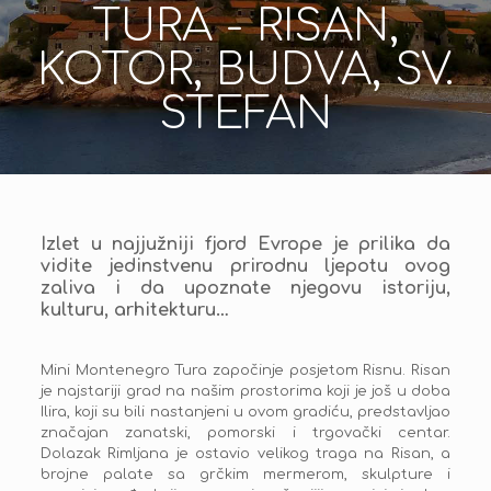
TURA - RISAN,
KOTOR, BUDVA, SV.
STEFAN
ATRAKTIVNA I AUTENTIČNA
MINI
Izlet u najjužniji fjord Evrope je prilika da
vidite jedinstvenu prirodnu ljepotu ovog
MONTENEGRO
zaliva i da upoznate njegovu istoriju,
kulturu, arhitekturu…
TURA - RISAN,
Mini Montenegro Tura započinje posjetom Risnu. Risan
je najstariji grad na našim prostorima koji je još u doba
KOTOR,
Ilira, koji su bili nastanjeni u ovom gradiću, predstavljao
značajan zanatski, pomorski i trgovački centar.
BUDVA, SV.
Dolazak Rimljana je ostavio velikog traga na Risan, a
brojne palate sa grčkim mermerom, skulpture i