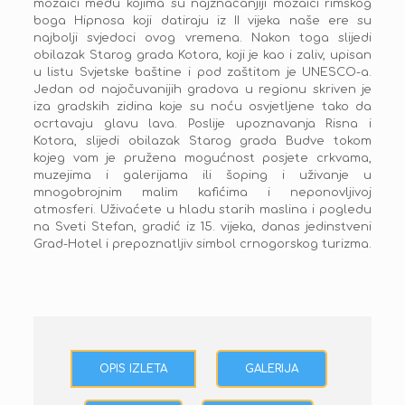
mozaici među kojima su najznačanjiji mozaici rimskog
STEFAN
boga Hipnosa koji datiraju iz II vijeka naše ere su
najbolji svjedoci ovog vremena. Nakon toga slijedi
obilazak Starog grada Kotora, koji je kao i zaliv, upisan
u listu Svjetske baštine i pod zaštitom je UNESCO-a.
Jedan od najočuvanijih gradova u regionu skriven je
iza gradskih zidina koje su noću osvjetljene tako da
ocrtavaju glavu lava. Poslije upoznavanja Risna i
Kotora, slijedi obilazak Starog grada Budve tokom
kojeg vam je pružena mogućnost posjete crkvama,
muzejima i galerijama ili šoping i uživanje u
mnogobrojnim malim kafićima i neponovljivoj
atmosferi. Uživaćete u hladu starih maslina i pogledu
na Sveti Stefan, gradić iz 15. vijeka, danas jedinstveni
Grad-Hotel i prepoznatljiv simbol crnogorskog turizma.
OPIS IZLETA
GALERIJA