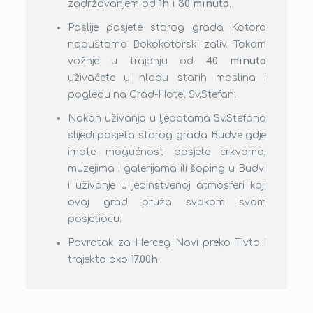
zadržavanjem od
1h i 30 minuta
.
strane putnika:
Poslije posjete starog grada Kotora
napuštamo Bokokotorski zaliv. Tokom
Ukoliko putnik otkaže izlet dan prije
vožnje u trajanju od
40 minuta
polaska izleta do 14.00h, ostvaruje
uživaćete u hladu starih maslina i
pravo na povrat cjelokupnog iznosa
pogledu na Grad-Hotel Sv.Stefan.
uplaćene izletničke karte.
Nakon uživanja u ljepotama Sv.Stefana
Ukoliko putnik otkaže izlet dan prije
slijedi posjeta starog grada Budve gdje
polaska izleta nakon 14.00h, ostvaruje
imate mogućnost posjete crkvama,
pravo na povrat 50% iznosa uplaćene
muzejima i galerijama ili šoping u Budvi
izletničke karte.
i uživanje u jedinstvenoj atmosferi koji
Ukoliko putnik otkaže izlet na dan
ovaj grad pruža svakom svom
polaska izleta, ne ostvaruje pravo na
posjetiocu.
povrat uplaćenog iznosa izletničke
Povratak za Herceg Novi preko Tivta i
karte.
trajekta oko
17.00h
.
Pravilnik o otkazivanju izleta od
strane agencije: