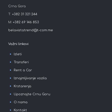
Crna Gora
T:
+382 31 321 244
M:
+382 69 146 853
belavistatrend@t-com.me
Važni linkovi
Izleti
Transferi
Rent a Car
Iznajmljivanje vozila
Krstarenja
Upoznajte Crnu Goru
O nama
Kontakt