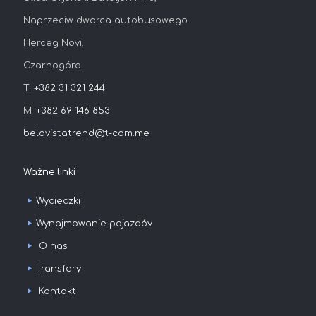
Naprzeciw dworca autobusowego
Herceg Novi,
Czarnogóra
T:
+382 31 321 244
M:
+382 69 146 853
belavistatrend@t-com.me
Ważne linki
Wycieczki
Wynajmowanie pojazdóv
О nas
Transfery
Kontakt