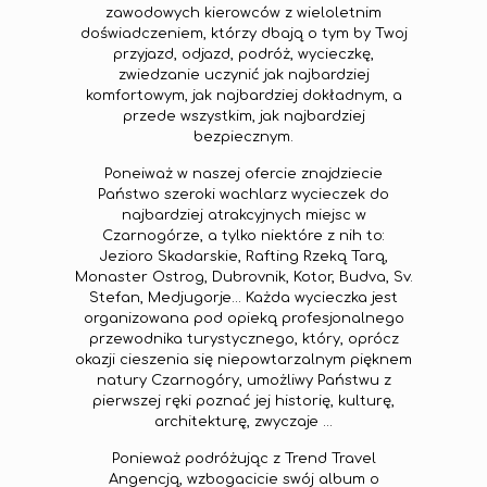
zawodowych kierowców z wieloletnim
doświadczeniem, którzy dbają o tym by Twoj
przyjazd, odjazd, podróż, wycieczkę,
zwiedzanie uczynić jak najbardziej
komfortowym, jak najbardziej dokładnym, a
przede wszystkim, jak najbardziej
bezpiecznym.
Poneiważ w naszej ofercie znajdziecie
Państwo szeroki wachlarz wycieczek do
najbardziej atrakcyjnych miejsc w
Czarnogórze, a tylko niektóre z nih to:
Jezioro Skadarskie, Rafting Rzeką Tarą,
Monaster Ostrog, Dubrovnik, Kotor, Budva, Sv.
Stefan, Medjugorje... Każda wycieczka jest
organizowana pod opieką profesjonalnego
przewodnika turystycznego, który, oprócz
okazji cieszenia się niepowtarzalnym pięknem
natury Czarnogóry, umożliwy Państwu z
pierwszej ręki poznać jej historię, kulturę,
architekturę, zwyczaje ...
Ponieważ podróżując z Trend Travel
Angencją, wzbogacicie swój album o