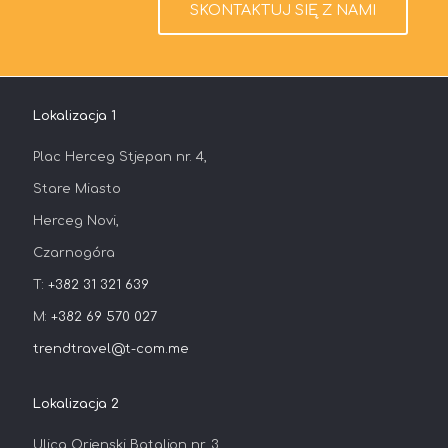
SKONTAKTUJ SIĘ Z NAMI
Lokalizacja 1
Plac Herceg Stjepan nr. 4,
Stare Miasto
Herceg Novi,
Czarnogóra
T:
+382 31 321 639
M:
+382 69 570 027
trendtravel@t-com.me
Lokalizacja 2
Ulica Orjenski Bataljon nr. 3,