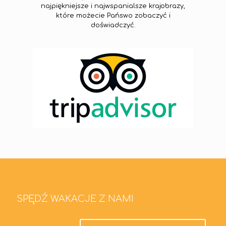
najpiękniejsze i najwspanialsze krajobrazy,
które możecie Pańswo zobaczyć i
doświadczyć.
SPĘDŹ WAKACJE Z NAMI